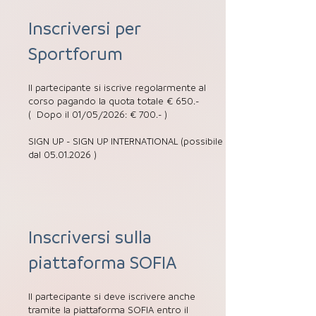
Inscriversi per
Sportforum
Il partecipante si iscrive regolarmente al
corso pagando la quota totale € 650.-
( Dopo il 01/05/2026: € 700.- )
SIGN UP - SIGN UP INTERNATIONAL (possibile
dal
05.01.2026
)
Inscriversi sulla
piattaforma SOFIA
Il partecipante si deve iscrivere anche
tramite la piattaforma SOFIA entro il