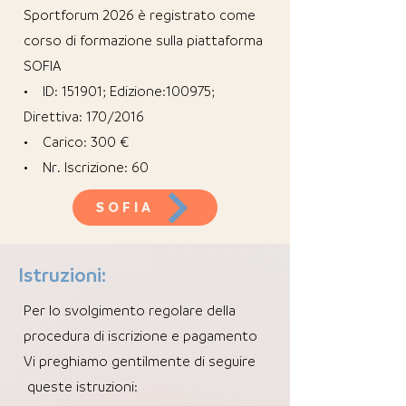
Sportforum 2026 è registrato come
corso di formazione sulla piattaforma
SOFIA
• ID: 151901; Edizione:100975;
Direttiva: 170/2016
• Carico: 300 €
• Nr. Iscrizione: 60
SOFIA
Istruzioni:
Per lo svolgimento regolare della
procedura di iscrizione e pagamento
Vi preghiamo gentilmente di seguire
queste istruzioni: