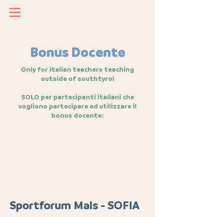
Bonus Docente
Only for italian teachers teaching
outside of southtyrol
SOLO per partecipanti italiani che
vogliono partecipare ed utilizzare il
bonus docente:
Sportforum Mals - SOFIA