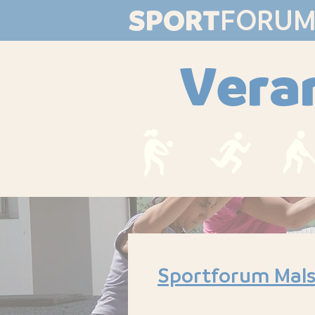
SPORT
FORU
Vera
Sportforum Mals