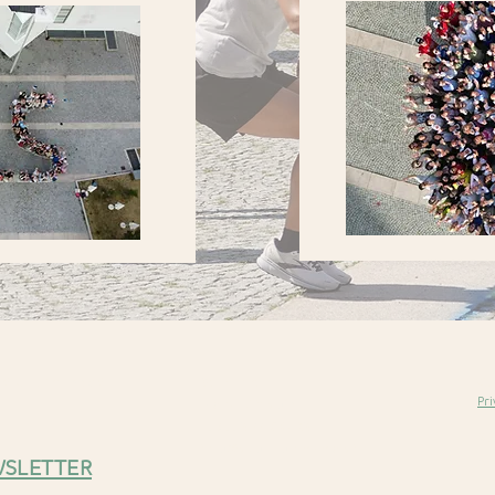
nft und Transport
S
eminare
Ge
Pri
z
Franz Chiusole
t
+39 338 77 06 428
©2
info@sportforum-mals.it
WSLETTER
All