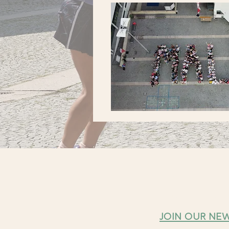
Registrierung, Unterku
Gertrud Punter Schwar
info@sportforum-mals.i
JOIN OUR NE