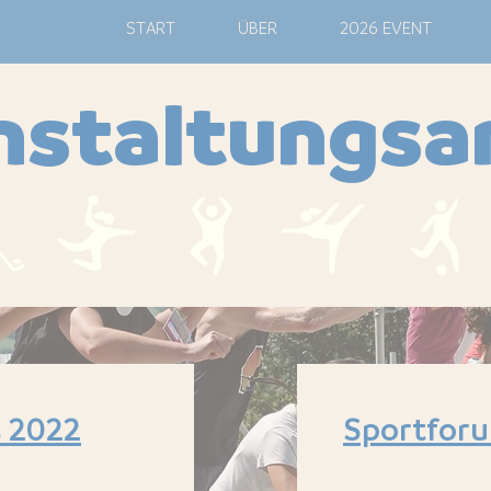
M
START
ÜBER
2026 EVENT
nstaltungsa
 2022
Sportforu