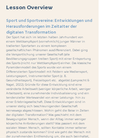
Lesson Overview
Sport und Sportvereine: Entwicklungen und
Herausforderungen im Zeitalter der
digitalen Transformation
Der Sport hat sich im letzten halben Jahrhundert von
einem Wettkampfsport (vornehmlich) junger Männer in
tradierten Sportarten zu einem komplexen
gesellschaftlichen Phänomen ausdifferenziert. Dabei ging
die Versportlichung unserer Gesellschaft (alle
Bevölkerungsgruppen treiben Sport) mit einer Entsportung
des Sports (nicht nur Wettkampfsport) einher. Das klassische
Pyramidenmodell des Sports wurde von einem
Differenzierten Sportmodell mit Feldern wie Mediensport,
Leistungssport, Instrumenteller Sport (z. B.
Gesundheitssport), Freizeitsport etc. abgelöst (Lamprecht &
Nagel, 2022). Gründe für diese Entwicklung sind eine
veränderte Arbeitswelt (weniger körperliche Arbeit, weniger
Arbeitszeit), eine zunehmende Individualisierung und ein
tendenzieller Wertewandel von einer Leistungs- hin zu
einer Erlebnisgesellschaft. Diese Entwicklungen sind in
unserer stetig sich beschleunigenden Gesellschaft
keineswegs abgeschlossen. Wohin geht die Reise in Zeiten
der digitalen Transformation? Was geschieht mit dem
Bewegungstier Mensch, wenn der Alltag immer weniger
körperliche Anforderungen stellt? Was passiert mit dem
sozialen Wesen Mensch, sollten Kontakte immer seltener
physisch zustande kommen? Und wie geht der Mensch mit
der zunehmenden Entfremdung um, die auch beinhaltet,