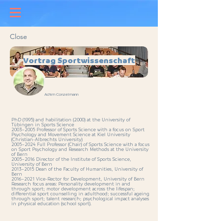
Close
Vortrag Sportwissenschaft
Achim Conzelmann
PhD (1995) and habilitation (2000) at the University of
Tübingen in Sports Science
2003–2005 Professor of Sports Science with a focus on Sport
Psychology and Movement Science at Kiel University
(Christian-Albrechts University)
2005–2024 Full Professor (Chair) of Sports Science with a focus
on Sport Psychology and Research Methods at the University
of Bern
2005–2016 Director of the Institute of Sports Science,
University of Bern
2013–2015 Dean of the Faculty of Humanities, University of
Bern
2016–2021 Vice-Rector for Development, University of Bern
Research focus areas: Personality development in and
through sport; motor development across the lifespan;
differential sport counselling in adulthood; successful ageing
through sport; talent research; psychological impact analyses
in physical education (school sport).