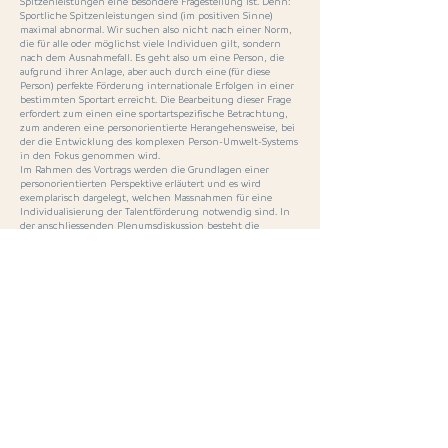
Spitzenleistungen eine besondere Fragestellung ist. Denn:
Sportliche Spitzenleistungen sind (im positiven Sinne)
maximal abnormal. Wir suchen also nicht nach einer Norm,
die für alle oder möglichst viele Individuen gilt, sondern
nach dem Ausnahmefall. Es geht also um eine Person, die
aufgrund ihrer Anlage, aber auch durch eine (für diese
Person) perfekte Förderung internationale Erfolgen in einer
bestimmten Sportart erreicht. Die Bearbeitung dieser Frage
erfordert zum einen eine sportartspezifische Betrachtung,
zum anderen eine personorientierte Herangehensweise, bei
der die Entwicklung des komplexen Person-Umwelt-Systems
in den Fokus genommen wird.
Im Rahmen des Vortrags werden die Grundlagen einer
personorientierten Perspektive erläutert und es wird
exemplarisch dargelegt, welchen Massnahmen für eine
Individualisierung der Talentförderung notwendig sind. In
der anschliessenden Plenumsdiskussion besteht die
Möglichkeit, drängende Fragen aus der Praxis zu stellen.