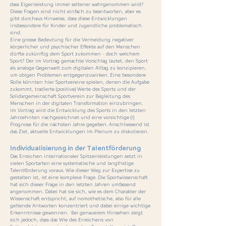
dass Eigenleistung immer seltener wahrgenommen wird?
Diese Fragen sind nicht einfach zu beantworten, aber es
gibt durchaus Hinweise, dass diese Entwicklungen
insbesondere für Kinder und Jugendliche problematisch
sind.
Eine grosse Bedeutung für die Vermeidung negativer
körperlicher und psychischer Effekte auf den Menschen
dürfte zukünftig dem Sport zukommen - doch welchem
Sport? Der im Vortrag gemachte Vorschlag lautet, den Sport
als analoge Gegenwelt zum digitalen Alltag zu konzipieren,
um obigen Problemen entgegenzuwirken. Eine besondere
Rolle könnten hier Sportvereine spielen, denen die Aufgabe
zukommt, tradierte (positive) Werte des Sports und der
Solidargemeinschaft Sportverein zur Begleitung des
Menschen in der digitalen Transformation einzubringen.
Im Vortrag wird die Entwicklung des Sports in den letzten
Jahrzehnten nachgezeichnet und eine vorsichtige (!)
Prognose für die nächsten Jahre gegeben. Anschliessend ist
das Ziel, aktuelle Entwicklungen im Plenum zu diskutieren.
Individualisierung in der Talentförderung
Das Erreichen internationaler Spitzenleistungen setzt in
vielen Sportarten eine systematische und langfristige
Talentförderung voraus. Wie dieser Weg zur Expertise zu
gestalten ist, ist eine komplexe Frage. Die Sportwissenschaft
hat sich dieser Frage in den letzten Jahren umfassend
angenommen. Dabei hat sie sich, wie es dem Charakter der
Wissenschaft entspricht, auf nomothetische, also für alle
geltende Antworten konzentriert und dabei einige wichtige
Erkenntnisse gewonnen. Bei genauerem Hinsehen zeigt
sich jedoch, dass das Wie des Erreichens von