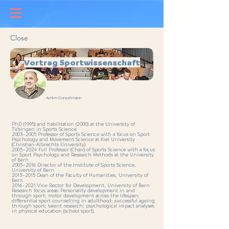
Close
Vortrag Sportwissenschaft
Achim Conzelmann
PhD (1995) and habilitation (2000) at the University of
Tübingen in Sports Science
2003–2005 Professor of Sports Science with a focus on Sport
Psychology and Movement Science at Kiel University
(Christian-Albrechts University)
2005–2024 Full Professor (Chair) of Sports Science with a focus
on Sport Psychology and Research Methods at the University
of Bern
2005–2016 Director of the Institute of Sports Science,
University of Bern
2013–2015 Dean of the Faculty of Humanities, University of
Bern
2016–2021 Vice-Rector for Development, University of Bern
Research focus areas: Personality development in and
through sport; motor development across the lifespan;
differential sport counselling in adulthood; successful ageing
through sport; talent research; psychological impact analyses
in physical education (school sport).