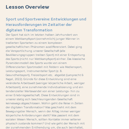
Lesson Overview
Sport und Sportvereine: Entwicklungen und
Herausforderungen im Zeitalter der
digitalen Transformation
Der Sport hat sich im letzten halben Jahrhundert von
einem Wettkampfsport (vornehmlich) junger Männer in
tradierten Sportarten zu einem komplexen
gesellschaftlichen Phänomen ausdifferenziert. Dabei ging
die Versportlichung unserer Gesellschaft (alle
Bevölkerungsgruppen treiben Sport) mit einer Entsportung
des Sports (nicht nur Wettkampfsport) einher. Das klassische
Pyramidenmodell des Sports wurde von einem
Differenzierten Sportmodell mit Feldern wie Mediensport,
Leistungssport, Instrumenteller Sport (z. B.
Gesundheitssport), Freizeitsport etc. abgelöst (Lamprecht &
Nagel, 2022). Gründe für diese Entwicklung sind eine
veränderte Arbeitswelt (weniger körperliche Arbeit, weniger
Arbeitszeit), eine zunehmende Individualisierung und ein
tendenzieller Wertewandel von einer Leistungs- hin zu
einer Erlebnisgesellschaft. Diese Entwicklungen sind in
unserer stetig sich beschleunigenden Gesellschaft
keineswegs abgeschlossen. Wohin geht die Reise in Zeiten
der digitalen Transformation? Was geschieht mit dem
Bewegungstier Mensch, wenn der Alltag immer weniger
körperliche Anforderungen stellt? Was passiert mit dem
sozialen Wesen Mensch, sollten Kontakte immer seltener
physisch zustande kommen? Und wie geht der Mensch mit
der zunehmenden Entfremdung um, die auch beinhaltet,