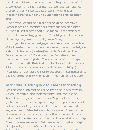
dass Eigenleistung immer seltener wahrgenommen wird?
Diese Fragen sind nicht einfach zu beantworten, aber es
gibt durchaus Hinweise, dass diese Entwicklungen
insbesondere für Kinder und Jugendliche problematisch
sind.
Eine grosse Bedeutung für die Vermeidung negativer
körperlicher und psychischer Effekte auf den Menschen
dürfte zukünftig dem Sport zukommen - doch welchem
Sport? Der im Vortrag gemachte Vorschlag lautet, den Sport
als analoge Gegenwelt zum digitalen Alltag zu konzipieren,
um obigen Problemen entgegenzuwirken. Eine besondere
Rolle könnten hier Sportvereine spielen, denen die Aufgabe
zukommt, tradierte (positive) Werte des Sports und der
Solidargemeinschaft Sportverein zur Begleitung des
Menschen in der digitalen Transformation einzubringen.
Im Vortrag wird die Entwicklung des Sports in den letzten
Jahrzehnten nachgezeichnet und eine vorsichtige (!)
Prognose für die nächsten Jahre gegeben. Anschliessend ist
das Ziel, aktuelle Entwicklungen im Plenum zu diskutieren.
Individualisierung in der Talentförderung
Das Erreichen internationaler Spitzenleistungen setzt in
vielen Sportarten eine systematische und langfristige
Talentförderung voraus. Wie dieser Weg zur Expertise zu
gestalten ist, ist eine komplexe Frage. Die Sportwissenschaft
hat sich dieser Frage in den letzten Jahren umfassend
angenommen. Dabei hat sie sich, wie es dem Charakter der
Wissenschaft entspricht, auf nomothetische, also für alle
geltende Antworten konzentriert und dabei einige wichtige
Erkenntnisse gewonnen. Bei genauerem Hinsehen zeigt
sich jedoch, dass das Wie des Erreichens von