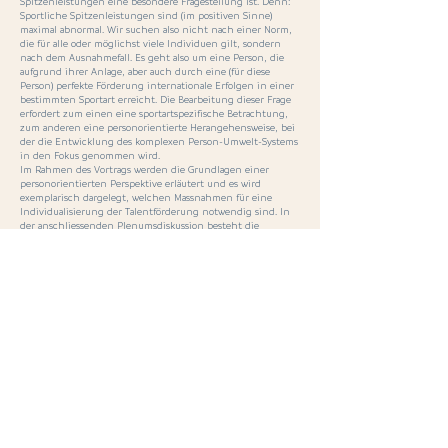
Spitzenleistungen eine besondere Fragestellung ist. Denn:
Sportliche Spitzenleistungen sind (im positiven Sinne)
maximal abnormal. Wir suchen also nicht nach einer Norm,
die für alle oder möglichst viele Individuen gilt, sondern
nach dem Ausnahmefall. Es geht also um eine Person, die
aufgrund ihrer Anlage, aber auch durch eine (für diese
Person) perfekte Förderung internationale Erfolgen in einer
bestimmten Sportart erreicht. Die Bearbeitung dieser Frage
erfordert zum einen eine sportartspezifische Betrachtung,
zum anderen eine personorientierte Herangehensweise, bei
der die Entwicklung des komplexen Person-Umwelt-Systems
in den Fokus genommen wird.
Im Rahmen des Vortrags werden die Grundlagen einer
personorientierten Perspektive erläutert und es wird
exemplarisch dargelegt, welchen Massnahmen für eine
Individualisierung der Talentförderung notwendig sind. In
der anschliessenden Plenumsdiskussion besteht die
Möglichkeit, drängende Fragen aus der Praxis zu stellen.