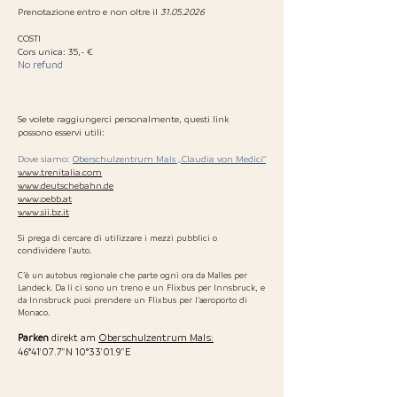
Prenotazione entro e non oltre il
31.05.2026
COSTI
Cors unica: 35,- €
No refund
Se volete raggiungerci personalmente, questi link
possono esservi utili:
Dove siamo:
Oberschulzentrum Mals „Claudia von Medici“
www.trenitalia.com
www.deutschebahn.de
www.oebb.at
www.sii.bz.it
Si prega di cercare di utilizzare i mezzi pubblici o
condividere l'auto.
C’è un autobus regionale che parte ogni ora da Malles per
Landeck. Da lì ci sono un treno e un Flixbus per Innsbruck, e
da Innsbruck puoi prendere un Flixbus per l’aeroporto di
Monaco.
Parken
direkt am
Oberschulzentrum Mals:
46°41'07.7"N 10°33'01.9"E